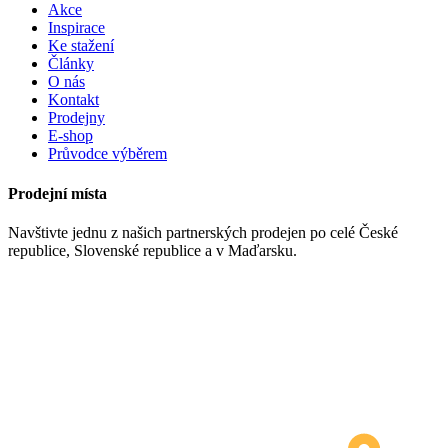
Akce
Inspirace
Ke stažení
Články
O nás
Kontakt
Prodejny
E-shop
Průvodce výběrem
Prodejní místa
Navštivte jednu z našich partnerských prodejen po celé České
republice, Slovenské republice a v Maďarsku.