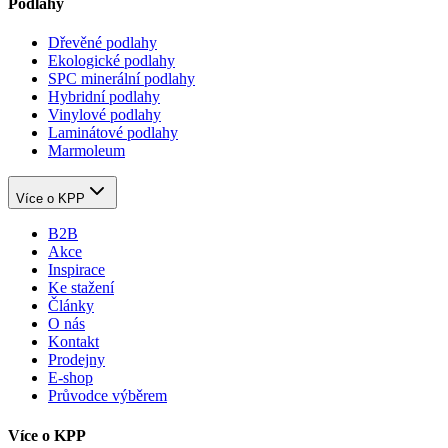
Podlahy
Dřevěné podlahy
Ekologické podlahy
SPC minerální podlahy
Hybridní podlahy
Vinylové podlahy
Laminátové podlahy
Marmoleum
Více o KPP
B2B
Akce
Inspirace
Ke stažení
Články
O nás
Kontakt
Prodejny
E-shop
Průvodce výběrem
Více o KPP