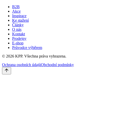
B2B
Akce
Inspirace
Ke stažení
Články
O nás
Kontakt
Prodejny
E-shop
Průvodce výběrem
©
2026
KPP.
Všechna práva vyhrazena.
Ochrana osobních údajů
Obchodní podmínky