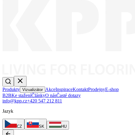
Produkty
Akce
Inspirace
Kontakt
Prodejny
E-shop
Vizualizátor
B2B
Ke stažení
Články
O nás
Časté dotazy
info@kpp.cz
+420 547 212 811
Jazyk
CZ
SK
HU