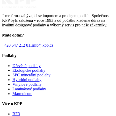
Jsme firma zabývající se importem a prodejem podlah. Společnost
KPP byla založena v roce 1993 a od počátku klademe důraz na
kvalitní designové podlahy a výborný servis pro naše zákazníky.
Máte dotaz?
+420 547 212 811
info@kpp.cz
Podlahy
Dřevěné podlahy
Ekologické podlahy
SPC minerální podlahy
Hybridní podlahy
Vinylové podlahy
Laminátové podlahy
Marmoleum
Více o KPP
B2B