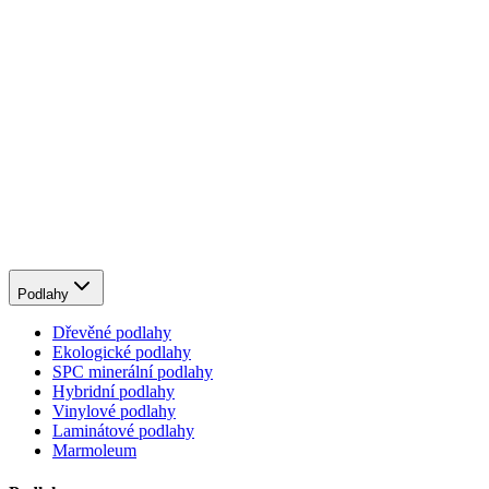
Podlahy
Dřevěné podlahy
Ekologické podlahy
SPC minerální podlahy
Hybridní podlahy
Vinylové podlahy
Laminátové podlahy
Marmoleum