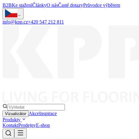
B2B
Ke stažení
Články
O nás
Časté dotazy
Průvodce výběrem
info@kpp.cz
+420 547 212 811
Akce
Inspirace
Vizualizátor
Produkty
Kontakt
Prodejny
E-shop