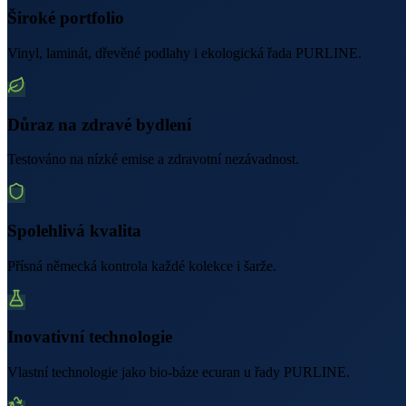
Široké portfolio
Vinyl, laminát, dřevěné podlahy i ekologická řada PURLINE.
Důraz na zdravé bydlení
Testováno na nízké emise a zdravotní nezávadnost.
Spolehlivá kvalita
Přísná německá kontrola každé kolekce i šarže.
Inovativní technologie
Vlastní technologie jako bio-báze ecuran u řady PURLINE.