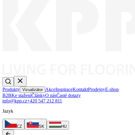
Produkty
Akce
Inspirace
Kontakt
Prodejny
E-shop
Vizualizátor
B2B
Ke stažení
Články
O nás
Časté dotazy
info@kpp.cz
+420 547 212 811
Jazyk
CZ
SK
HU