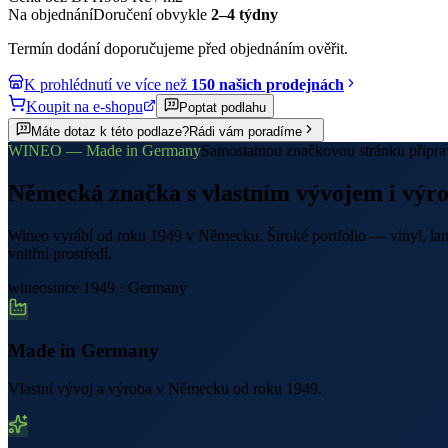
Na objednání
Doručení obvykle
2–4 týdny
Termín dodání doporučujeme před objednáním ověřit.
K prohlédnutí ve více než
150 našich prodejnách
Koupit na e-shopu
Poptat podlahu
Máte dotaz k této podlaze?
Rádi vám poradíme
WINEO — Made in Germany
Samostatnou značkovou stránku připr
Německá značka s vlastním vývojem i výr
Wineo vyrábí od roku 1949 v Německu. Široké portfolio — vinyl, lam
vnitřní prostředí.
wineo
since 1949 · Germany
Made in Germany
Vlastní vývoj a výroba v Německu od roku 1949.