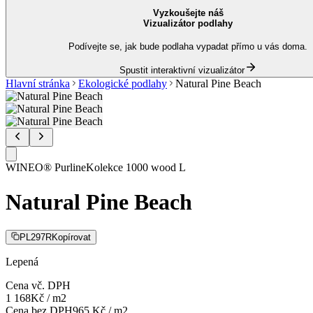
Vyzkoušejte náš
Vizualizátor podlahy
Podívejte se, jak bude podlaha vypadat přímo u vás doma.
Spustit interaktivní vizualizátor
Hlavní stránka
Ekologické podlahy
Natural Pine Beach
WINEO® Purline
Kolekce
1000 wood L
Natural Pine Beach
PL297R
Kopírovat
Lepená
Cena vč. DPH
1 168
Kč
/
m2
Cena bez DPH
965
Kč
/
m2