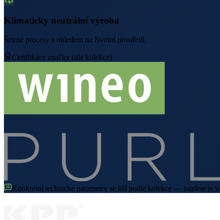
Klimaticky neutrální výroba
Šetrné procesy s ohledem na životní prostředí.
Certifikace značky (dle kolekce)
Konkrétní technické parametry se liší podle kolekce — najdete je v