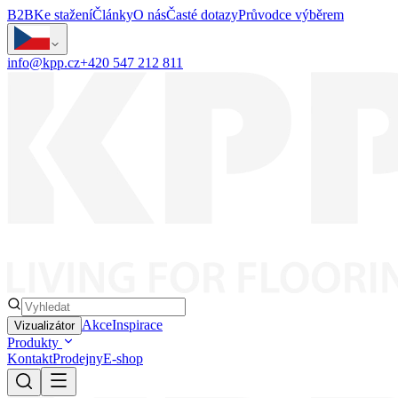
B2B
Ke stažení
Články
O nás
Časté dotazy
Průvodce výběrem
info@kpp.cz
+420 547 212 811
Akce
Inspirace
Vizualizátor
Produkty
Kontakt
Prodejny
E-shop