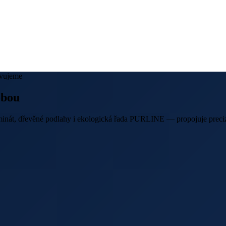
avujeme
obou
inát, dřevěné podlahy i ekologická řada PURLINE — propojuje precizn