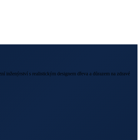
í inženýrství s realistickým designem dřeva a důrazem na zdravé