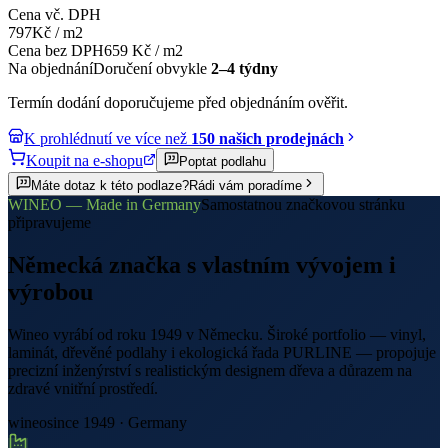
Cena vč. DPH
797
Kč
/
m2
Cena bez DPH
659
Kč
/
m2
Na objednání
Doručení obvykle
2–4 týdny
Termín dodání doporučujeme před objednáním ověřit.
K prohlédnutí ve více než
150 našich prodejnách
Koupit na e-shopu
Poptat podlahu
Máte dotaz k této podlaze?
Rádi vám poradíme
WINEO — Made in Germany
Samostatnou značkovou stránku
připravujeme
Německá značka s vlastním vývojem i
výrobou
Wineo vyrábí od roku 1949 v Německu. Široké portfolio — vinyl,
laminát, dřevěné podlahy i ekologická řada PURLINE — propojuje
precizní inženýrství s realistickým designem dřeva a důrazem na
zdravé vnitřní prostředí.
wineo
since 1949 · Germany