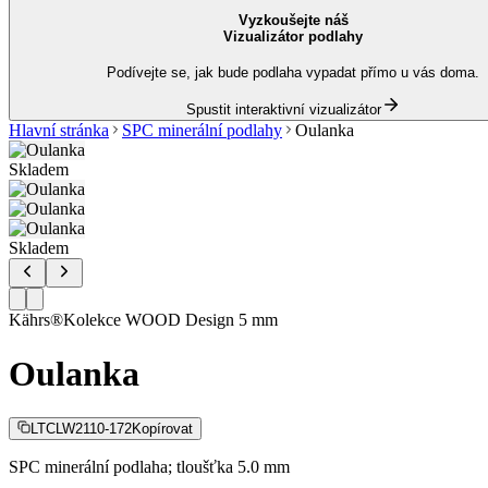
Vyzkoušejte náš
Vizualizátor podlahy
Podívejte se, jak bude podlaha vypadat přímo u vás doma.
Spustit interaktivní vizualizátor
Hlavní stránka
SPC minerální podlahy
Oulanka
Skladem
Skladem
Kährs®
Kolekce
WOOD Design 5 mm
Oulanka
LTCLW2110-172
Kopírovat
SPC minerální podlaha; tloušťka 5.0 mm