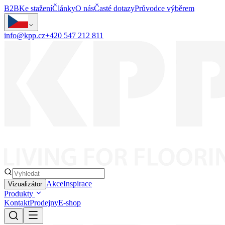
B2B
Ke stažení
Články
O nás
Časté dotazy
Průvodce výběrem
info@kpp.cz
+420 547 212 811
Akce
Inspirace
Vizualizátor
Produkty
Kontakt
Prodejny
E-shop