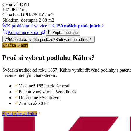
Cena vč. DPH
1 059
Kč
/
m2
Cena bez DPH
875
Kč
/
m2
Skladem
·
dostupné
2.08
m2
K prohlédnutí ve více než
150 našich prodejnách
Koupit na e-shopu
Poptat podlahu
Máte dotaz k této podlaze?
Rádi vám poradíme
Značka Kährs
Proč si vybrat podlahu Kährs?
Švédská tradice od roku 1857. Kährs vyrábí dřevěné podlahy s paten
nezaměnitelným charakterem.
Více než 165 let zkušeností
Patentovaný zámek Woodloc®
Udržitelné FSC dřevo
Záruka až 30 let
Zjistit více o Kährs