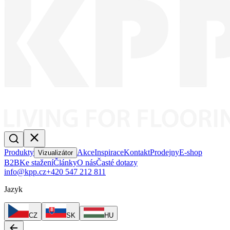
Produkty
Akce
Inspirace
Kontakt
Prodejny
E-shop
Vizualizátor
B2B
Ke stažení
Články
O nás
Časté dotazy
info@kpp.cz
+420 547 212 811
Jazyk
CZ
SK
HU