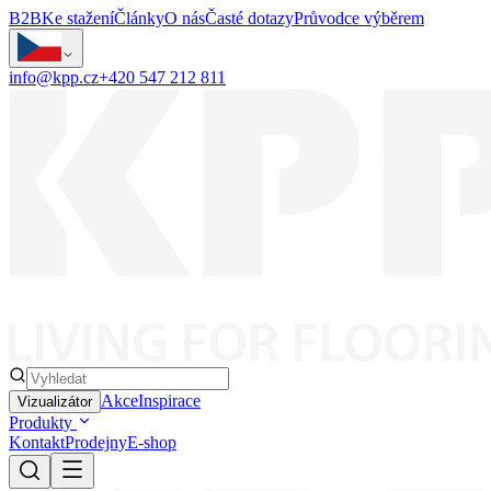
B2B
Ke stažení
Články
O nás
Časté dotazy
Průvodce výběrem
info@kpp.cz
+420 547 212 811
Akce
Inspirace
Vizualizátor
Produkty
Kontakt
Prodejny
E-shop