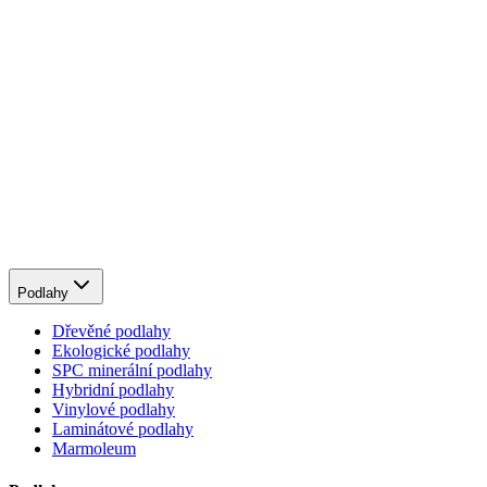
Podlahy
Dřevěné podlahy
Ekologické podlahy
SPC minerální podlahy
Hybridní podlahy
Vinylové podlahy
Laminátové podlahy
Marmoleum