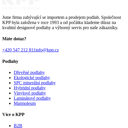
Jsme firma zabývající se importem a prodejem podlah. Společnost
KPP byla založena v roce 1993 a od počátku klademe důraz na
kvalitní designové podlahy a výborný servis pro naše zákazníky.
Máte dotaz?
+420 547 212 811
info@kpp.cz
Podlahy
Dřevěné podlahy
Ekologické podlahy
SPC minerální podlahy
Hybridní podlahy
Vinylové podlahy
Laminátové podlahy
Marmoleum
Více o KPP
B2B