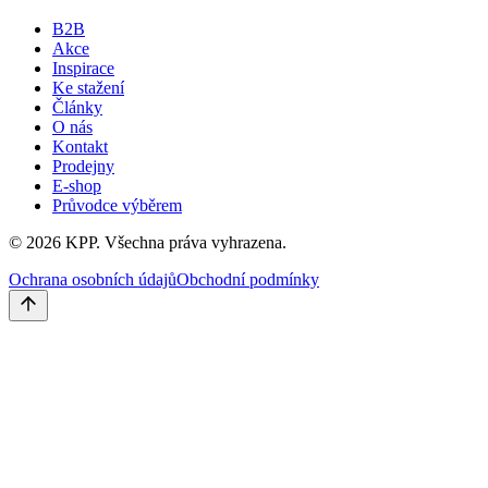
B2B
Akce
Inspirace
Ke stažení
Články
O nás
Kontakt
Prodejny
E-shop
Průvodce výběrem
©
2026
KPP.
Všechna práva vyhrazena.
Ochrana osobních údajů
Obchodní podmínky