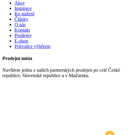
Akce
Inspirace
Ke stažení
Články
O nás
Kontakt
Prodejny
E-shop
Průvodce výběrem
Prodejní místa
Navštivte jednu z našich partnerských prodejen po celé České
republice, Slovenské republice a v Maďarsku.