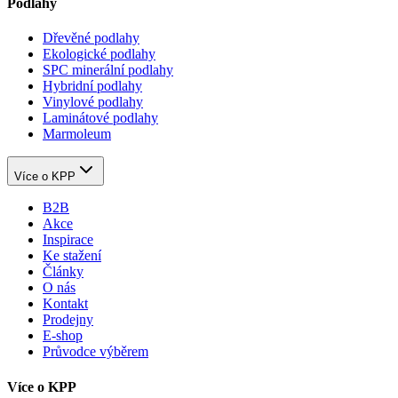
Podlahy
Dřevěné podlahy
Ekologické podlahy
SPC minerální podlahy
Hybridní podlahy
Vinylové podlahy
Laminátové podlahy
Marmoleum
Více o KPP
B2B
Akce
Inspirace
Ke stažení
Články
O nás
Kontakt
Prodejny
E-shop
Průvodce výběrem
Více o KPP