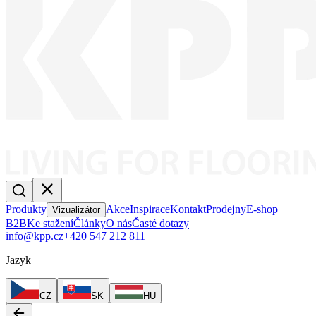
Produkty
Akce
Inspirace
Kontakt
Prodejny
E-shop
Vizualizátor
B2B
Ke stažení
Články
O nás
Časté dotazy
info@kpp.cz
+420 547 212 811
Jazyk
CZ
SK
HU