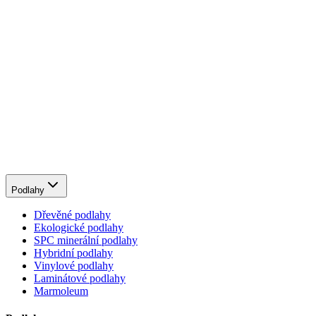
Podlahy
Dřevěné podlahy
Ekologické podlahy
SPC minerální podlahy
Hybridní podlahy
Vinylové podlahy
Laminátové podlahy
Marmoleum