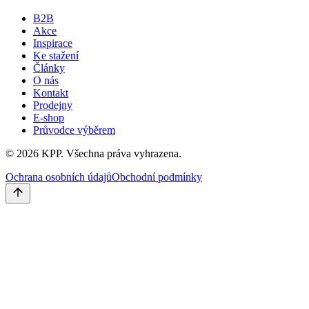
B2B
Akce
Inspirace
Ke stažení
Články
O nás
Kontakt
Prodejny
E-shop
Průvodce výběrem
©
2026
KPP.
Všechna práva vyhrazena.
Ochrana osobních údajů
Obchodní podmínky