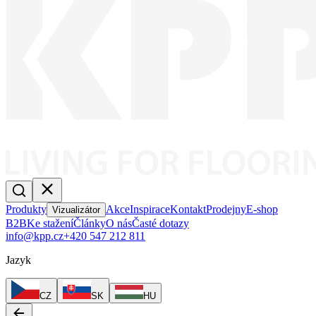
Produkty
Akce
Inspirace
Kontakt
Prodejny
E-shop
Vizualizátor
B2B
Ke stažení
Články
O nás
Časté dotazy
info@kpp.cz
+420 547 212 811
Jazyk
CZ
SK
HU