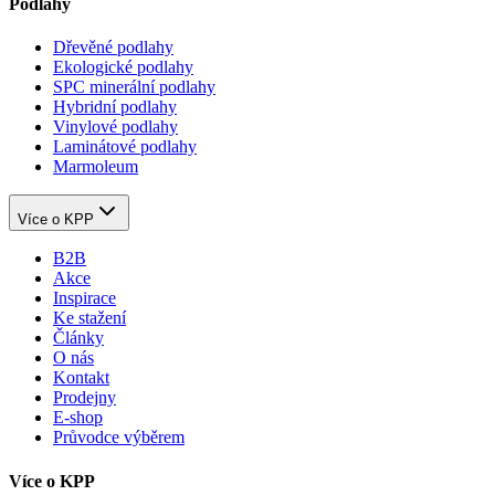
Podlahy
Dřevěné podlahy
Ekologické podlahy
SPC minerální podlahy
Hybridní podlahy
Vinylové podlahy
Laminátové podlahy
Marmoleum
Více o KPP
B2B
Akce
Inspirace
Ke stažení
Články
O nás
Kontakt
Prodejny
E-shop
Průvodce výběrem
Více o KPP