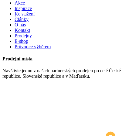
Akce
Inspirace
Ke stažení
Články
O nás
Kontakt
Prodejny
E-shop
Průvodce výběrem
Prodejní místa
Navštivte jednu z našich partnerských prodejen po celé České
republice, Slovenské republice a v Maďarsku.