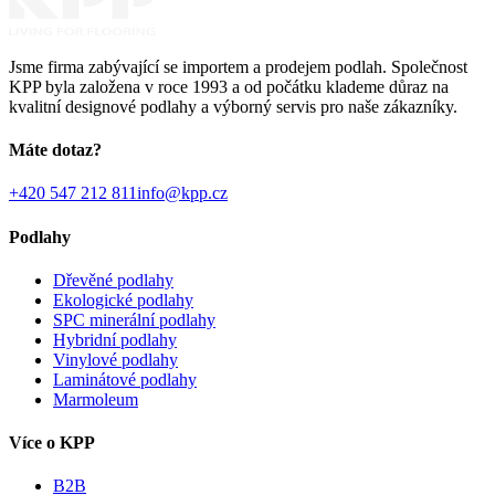
Jsme firma zabývající se importem a prodejem podlah. Společnost
KPP byla založena v roce 1993 a od počátku klademe důraz na
kvalitní designové podlahy a výborný servis pro naše zákazníky.
Máte dotaz?
+420 547 212 811
info@kpp.cz
Podlahy
Dřevěné podlahy
Ekologické podlahy
SPC minerální podlahy
Hybridní podlahy
Vinylové podlahy
Laminátové podlahy
Marmoleum
Více o KPP
B2B