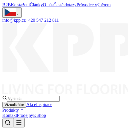
B2B
Ke stažení
Články
O nás
Časté dotazy
Průvodce výběrem
info@kpp.cz
+420 547 212 811
Akce
Inspirace
Vizualizátor
Produkty
Kontakt
Prodejny
E-shop