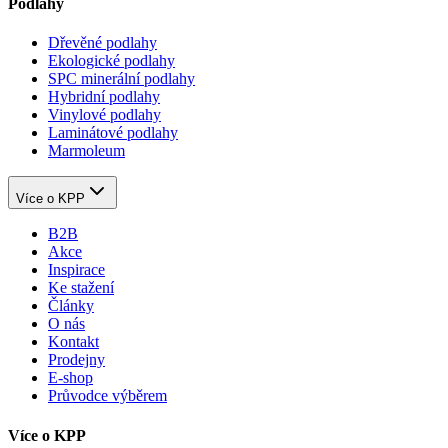
Podlahy
Dřevěné podlahy
Ekologické podlahy
SPC minerální podlahy
Hybridní podlahy
Vinylové podlahy
Laminátové podlahy
Marmoleum
Více o KPP
B2B
Akce
Inspirace
Ke stažení
Články
O nás
Kontakt
Prodejny
E-shop
Průvodce výběrem
Více o KPP