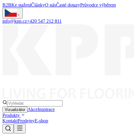
B2B
Ke stažení
Články
O nás
Časté dotazy
Průvodce výběrem
info@kpp.cz
+420 547 212 811
Akce
Inspirace
Vizualizátor
Produkty
Kontakt
Prodejny
E-shop