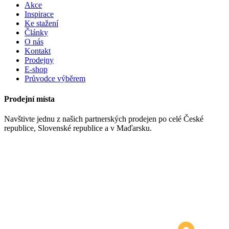
Akce
Inspirace
Ke stažení
Články
O nás
Kontakt
Prodejny
E-shop
Průvodce výběrem
Prodejní místa
Navštivte jednu z našich partnerských prodejen po celé České
republice, Slovenské republice a v Maďarsku.