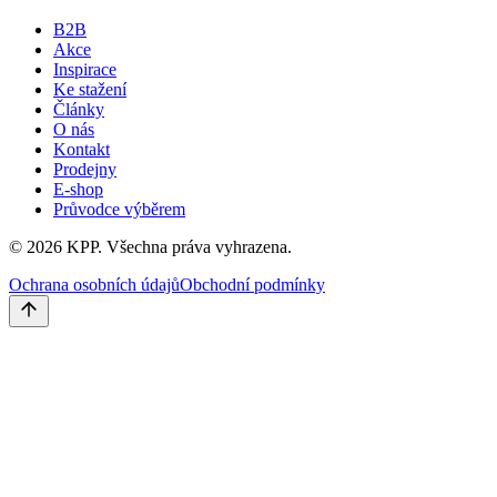
B2B
Akce
Inspirace
Ke stažení
Články
O nás
Kontakt
Prodejny
E-shop
Průvodce výběrem
©
2026
KPP.
Všechna práva vyhrazena.
Ochrana osobních údajů
Obchodní podmínky