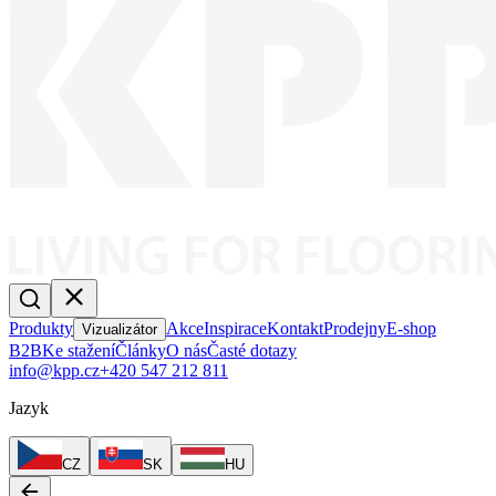
Produkty
Akce
Inspirace
Kontakt
Prodejny
E-shop
Vizualizátor
B2B
Ke stažení
Články
O nás
Časté dotazy
info@kpp.cz
+420 547 212 811
Jazyk
CZ
SK
HU