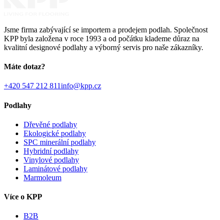
Jsme firma zabývající se importem a prodejem podlah. Společnost
KPP byla založena v roce 1993 a od počátku klademe důraz na
kvalitní designové podlahy a výborný servis pro naše zákazníky.
Máte dotaz?
+420 547 212 811
info@kpp.cz
Podlahy
Dřevěné podlahy
Ekologické podlahy
SPC minerální podlahy
Hybridní podlahy
Vinylové podlahy
Laminátové podlahy
Marmoleum
Více o KPP
B2B