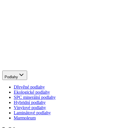
Podlahy
Dřevěné podlahy
Ekologické podlahy
SPC minerální podlahy
Hybridní podlahy
Vinylové podlahy
Laminátové podlahy
Marmoleum