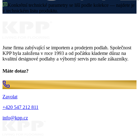
Konkrétní technické parametry se liší podle kolekce — najdete je
v technickém listu produktu.
Jsme firma zabývající se importem a prodejem podlah. Společnost
KPP byla založena v roce 1993 a od počátku klademe důraz na
kvalitní designové podlahy a výborný servis pro naše zákazníky.
Máte dotaz?
Zavolat
+420 547 212 811
info@kpp.cz