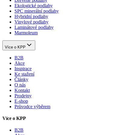
Dřevěné podlahy
Ekologické podlahy
SPC minerální podlahy
Hybridní podlahy
Vinylové podlahy
Laminátové podlahy
Marmoleum
Více o KPP
B2B
Akce
Inspirace
Ke stažení
Články
O nás
Kontakt
Prodejny
E-shop
Průvodce výběrem
Více o KPP
B2B