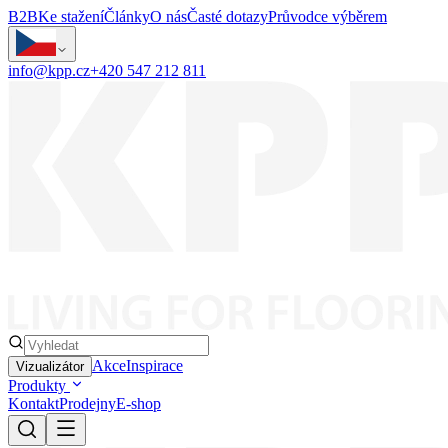
B2B
Ke stažení
Články
O nás
Časté dotazy
Průvodce výběrem
info@kpp.cz
+420 547 212 811
Akce
Inspirace
Vizualizátor
Produkty
Kontakt
Prodejny
E-shop