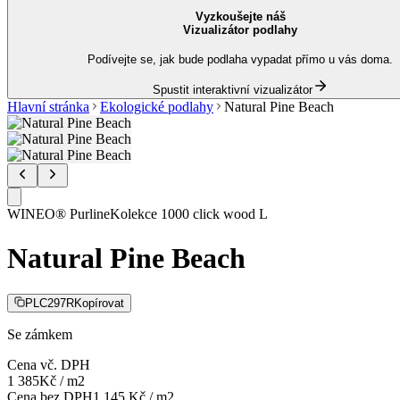
Vyzkoušejte náš
Vizualizátor podlahy
Podívejte se, jak bude podlaha vypadat přímo u vás doma.
Spustit interaktivní vizualizátor
Hlavní stránka
Ekologické podlahy
Natural Pine Beach
WINEO® Purline
Kolekce
1000 click wood L
Natural Pine Beach
PLC297R
Kopírovat
Se zámkem
Cena vč. DPH
1 385
Kč
/
m2
Cena bez DPH
1 145
Kč
/
m2