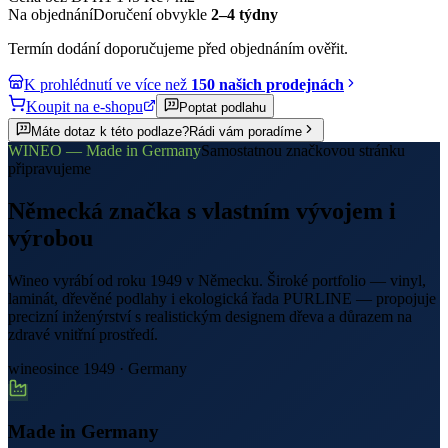
Na objednání
Doručení obvykle
2–4 týdny
Termín dodání doporučujeme před objednáním ověřit.
K prohlédnutí ve více než
150 našich prodejnách
Koupit na e-shopu
Poptat podlahu
Máte dotaz k této podlaze?
Rádi vám poradíme
WINEO — Made in Germany
Samostatnou značkovou stránku
připravujeme
Německá značka s vlastním vývojem i
výrobou
Wineo vyrábí od roku 1949 v Německu. Široké portfolio — vinyl,
laminát, dřevěné podlahy i ekologická řada PURLINE — propojuje
precizní inženýrství s realistickým designem dřeva a důrazem na
zdravé vnitřní prostředí.
wineo
since 1949 · Germany
Made in Germany