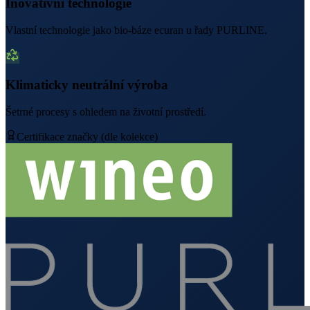
Inovativní technologie
Vlastní technologie jako bio-báze ecuran u řady PURLINE.
Klimaticky neutrální výroba
Šetrné procesy s ohledem na životní prostředí.
Certifikace značky (dle kolekce)