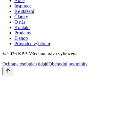
Akce
Inspirace
Ke stažení
Články
O nás
Kontakt
Prodejny
E-shop
Průvodce výběrem
©
2026
KPP.
Všechna práva vyhrazena.
Ochrana osobních údajů
Obchodní podmínky