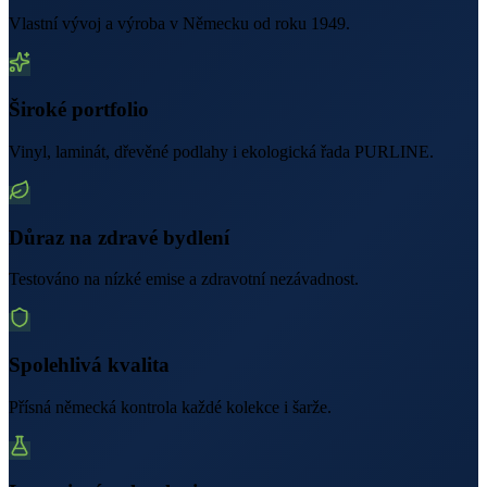
Vlastní vývoj a výroba v Německu od roku 1949.
Široké portfolio
Vinyl, laminát, dřevěné podlahy i ekologická řada PURLINE.
Důraz na zdravé bydlení
Testováno na nízké emise a zdravotní nezávadnost.
Spolehlivá kvalita
Přísná německá kontrola každé kolekce i šarže.