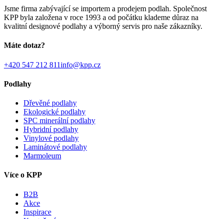
Jsme firma zabývající se importem a prodejem podlah. Společnost
KPP byla založena v roce 1993 a od počátku klademe důraz na
kvalitní designové podlahy a výborný servis pro naše zákazníky.
Máte dotaz?
+420 547 212 811
info@kpp.cz
Podlahy
Dřevěné podlahy
Ekologické podlahy
SPC minerální podlahy
Hybridní podlahy
Vinylové podlahy
Laminátové podlahy
Marmoleum
Více o KPP
B2B
Akce
Inspirace