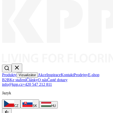
Produkty
Akce
Inspirace
Kontakt
Prodejny
E-shop
Vizualizátor
B2B
Ke stažení
Články
O nás
Časté dotazy
info@kpp.cz
+420 547 212 811
Jazyk
CZ
SK
HU