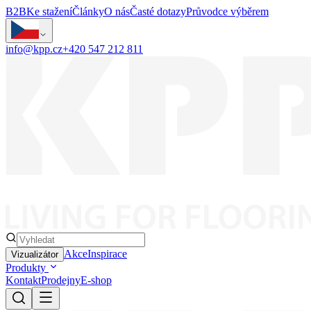
B2B
Ke stažení
Články
O nás
Časté dotazy
Průvodce výběrem
info@kpp.cz
+420 547 212 811
Akce
Inspirace
Vizualizátor
Produkty
Kontakt
Prodejny
E-shop