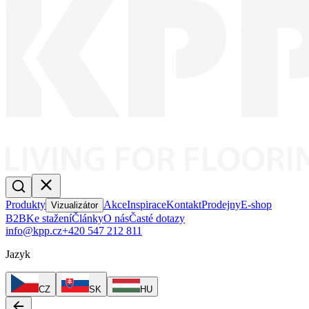
Produkty
Akce
Inspirace
Kontakt
Prodejny
E-shop
Vizualizátor
B2B
Ke stažení
Články
O nás
Časté dotazy
info@kpp.cz
+420 547 212 811
Jazyk
CZ
SK
HU