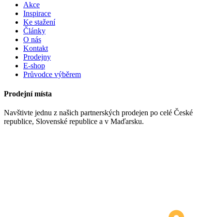
Akce
Inspirace
Ke stažení
Články
O nás
Kontakt
Prodejny
E-shop
Průvodce výběrem
Prodejní místa
Navštivte jednu z našich partnerských prodejen po celé České
republice, Slovenské republice a v Maďarsku.