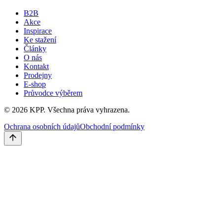
B2B
Akce
Inspirace
Ke stažení
Články
O nás
Kontakt
Prodejny
E-shop
Průvodce výběrem
©
2026
KPP.
Všechna práva vyhrazena.
Ochrana osobních údajů
Obchodní podmínky