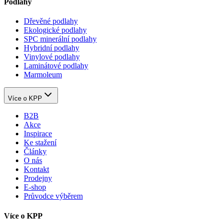
Podlahy
Dřevěné podlahy
Ekologické podlahy
SPC minerální podlahy
Hybridní podlahy
Vinylové podlahy
Laminátové podlahy
Marmoleum
Více o KPP
B2B
Akce
Inspirace
Ke stažení
Články
O nás
Kontakt
Prodejny
E-shop
Průvodce výběrem
Více o KPP