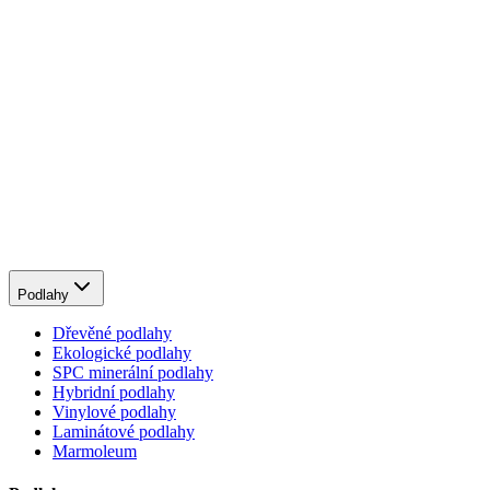
Podlahy
Dřevěné podlahy
Ekologické podlahy
SPC minerální podlahy
Hybridní podlahy
Vinylové podlahy
Laminátové podlahy
Marmoleum