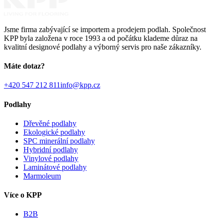
Jsme firma zabývající se importem a prodejem podlah. Společnost
KPP byla založena v roce 1993 a od počátku klademe důraz na
kvalitní designové podlahy a výborný servis pro naše zákazníky.
Máte dotaz?
+420 547 212 811
info@kpp.cz
Podlahy
Dřevěné podlahy
Ekologické podlahy
SPC minerální podlahy
Hybridní podlahy
Vinylové podlahy
Laminátové podlahy
Marmoleum
Více o KPP
B2B